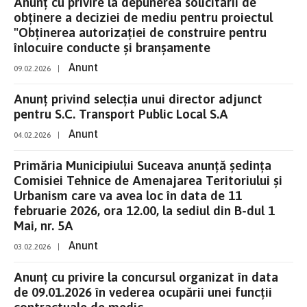
Anunț cu privire la depunerea solicitării de
obținere a deciziei de mediu pentru proiectul
"Obținerea autorizației de construire pentru
înlocuire conducte și branșamente
Anunt
09.02.2026
|
Anunț privind selecția unui director adjunct
pentru S.C. Transport Public Local S.A
Anunt
04.02.2026
|
Primăria Municipiului Suceava anunță ședința
Comisiei Tehnice de Amenajarea Teritoriului și
Urbanism care va avea loc în data de 11
februarie 2026, ora 12.00, la sediul din B-dul 1
Mai, nr. 5A
Anunt
03.02.2026
|
Anunț cu privire la concursul organizat în data
de 09.01.2026 în vederea ocupării unei funcții
contractuale de medic