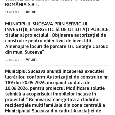
ROMÂNIA S.R.L.
Anunt
11.06.2026
|
MUNICIPIUL SUCEAVA PRIN SERVICIUL
INVESTIȚII, ENERGETIC Șl DE UTILITĂȚI PUBLICE,
titular al proiectului „Obținerea autorizației de
construire pentru obiectivul de investiții -
Amenajare locuri de parcare str. George Cosbuc
din mun. Suceava"
Anunt
10.06.2026
|
Municipiul Suceava anunță începerea execuției
lucrărilor, conform Autorizației de construire nr.
189 din 20.05.2026, începând cu data de
10.06.2026, pentru proiectul Modificare soluție
tehnică a acoperișului imobilelor incluse în
proiectul “ Renovarea energetică a clădirilor
rezidențiale multifamiliale din zona centrală a
Municipiului Suceava din cadrul Asociației de