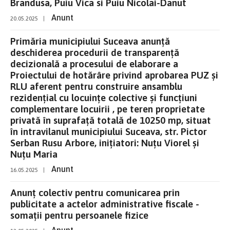
Brandusa, Puiu Vica si Puiu Nicolai-Danut
Anunt
20.05.2025
|
Primăria municipiului Suceava anunţă
deschiderea procedurii de transparenţă
decizională a procesului de elaborare a
Proiectului de hotărâre privind aprobarea PUZ și
RLU aferent pentru construire ansamblu
rezidențial cu locuințe colective și funcțiuni
complementare locuirii , pe teren proprietate
privată în suprafață totală de 10250 mp, situat
în intravilanul municipiului Suceava, str. Pictor
Serban Rusu Arbore, inițiatori: Nuțu Viorel și
Nuțu Maria
Anunt
16.05.2025
|
Anunț colectiv pentru comunicarea prin
publicitate a actelor administrative fiscale -
somații pentru persoanele fizice
Anunt