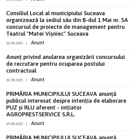
Consiliul Local al municipiului Suceava
organizează la sediul său din B-dul 1 Mai nr. 5A
concursul de proiecte de management pentru
Teatrul "Matei Vișniec" Suceava
Anunt
10.09.2025
|
Anunț privind anularea organizării concursului
de recrutare pentru ocuparea postului
contractual
Anunt
02.09.2025
|
PRIMĂRIA MUNICIPIULUI SUCEAVA anunţă
publicul interesat despre intenţia de elaborare
PUZ și RLU aferent - inițiator
AGROPRESTSERVICE S.R.L.
Anunt
29.08.2025
|
PRIMĂRIA MUNICIPIULUI SUCEAVA anunţă