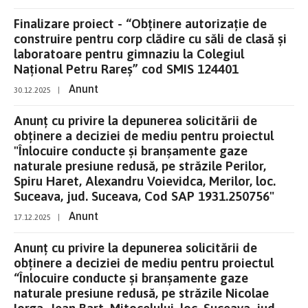
Finalizare proiect - “Obținere autorizație de
construire pentru corp clădire cu săli de clasă și
laboratoare pentru gimnaziu la Colegiul
Național Petru Rareș” cod SMIS 124401
Anunt
30.12.2025
|
Anunț cu privire la depunerea solicitării de
obținere a deciziei de mediu pentru proiectul
"Înlocuire conducte și branșamente gaze
naturale presiune redusă, pe străzile Perilor,
Spiru Haret, Alexandru Voievidca, Merilor, loc.
Suceava, jud. Suceava, Cod SAP 1931.250756"
Anunt
17.12.2025
|
Anunț cu privire la depunerea solicitării de
obținere a deciziei de mediu pentru proiectul
“Înlocuire conducte și branșamente gaze
naturale presiune redusă, pe străzile Nicolae
Iorga, Jean Bart, Mitocelului, loc. Suceava, jud.