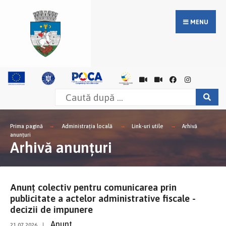
MENU
Prima pagină
Administrația locală
Link-uri utile
Arhivă
anunțuri
Arhivă anunțuri
Anunţ colectiv pentru comunicarea prin
publicitate a actelor administrative fiscale -
decizii de impunere
Anunt
21.07.2026
|