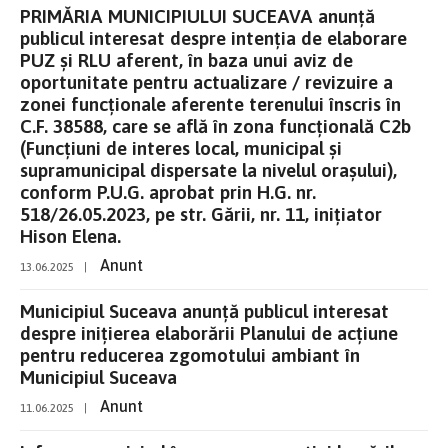
PRIMĂRIA MUNICIPIULUI SUCEAVA anunţă
publicul interesat despre intenţia de elaborare
PUZ și RLU aferent, în baza unui aviz de
oportunitate pentru actualizare / revizuire a
zonei funcționale aferente terenului înscris în
C.F. 38588, care se află în zona funcțională C2b
(Funcțiuni de interes local, municipal și
supramunicipal dispersate la nivelul orașului),
conform P.U.G. aprobat prin H.G. nr.
518/26.05.2023, pe str. Gării, nr. 11, inițiator
Hison Elena.
Anunt
13.06.2025
|
Municipiul Suceava anunță publicul interesat
despre inițierea elaborării Planului de acțiune
pentru reducerea zgomotului ambiant în
Municipiul Suceava
Anunt
11.06.2025
|