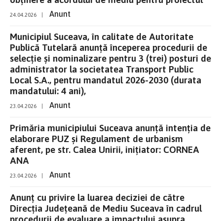
Anunt
24.04.2026
|
Municipiul Suceava, în calitate de Autoritate
Publică Tutelară anunță începerea procedurii de
selecție și nominalizare pentru 3 (trei) posturi de
administrator la societatea Transport Public
Local S.A., pentru mandatul 2026-2030 (durata
mandatului: 4 ani),
Anunt
23.04.2026
|
Primăria municipiului Suceava anunță intenția de
elaborare PUZ și Regulament de urbanism
aferent, pe str. Calea Unirii, inițiator: CORNEA
ANA
Anunt
23.04.2026
|
Anunț cu privire la luarea deciziei de către
Direcția Județeană de Mediu Suceava în cadrul
procedurii de evaluare a impactului asupra