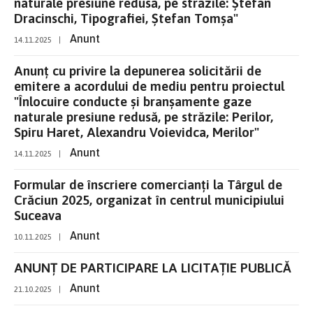
naturale presiune redusă, pe străzile: Ștefan
Dracinschi, Tipografiei, Ștefan Tomșa"
Anunt
14.11.2025
|
Anunț cu privire la depunerea solicitării de
emitere a acordului de mediu pentru proiectul
"Înlocuire conducte și branșamente gaze
naturale presiune redusă, pe străzile: Perilor,
Spiru Haret, Alexandru Voievidca, Merilor"
Anunt
14.11.2025
|
Formular de înscriere comercianți la Târgul de
Crăciun 2025, organizat în centrul municipiului
Suceava
Anunt
10.11.2025
|
ANUNŢ DE PARTICIPARE LA LICITAŢIE PUBLICĂ
Anunt
21.10.2025
|