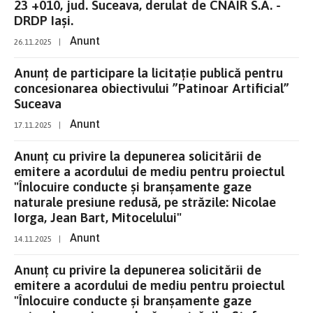
23 +010, jud. Suceava, derulat de CNAIR S.A. -
DRDP Iași.
Anunt
26.11.2025
|
Anunț de participare la licitație publică pentru
concesionarea obiectivului ”Patinoar Artificial”
Suceava
Anunt
17.11.2025
|
Anunț cu privire la depunerea solicitării de
emitere a acordului de mediu pentru proiectul
"Înlocuire conducte și branșamente gaze
naturale presiune redusă, pe străzile: Nicolae
Iorga, Jean Bart, Mitocelului"
Anunt
14.11.2025
|
Anunț cu privire la depunerea solicitării de
emitere a acordului de mediu pentru proiectul
"Înlocuire conducte și branșamente gaze