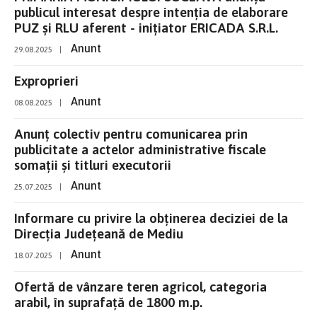
publicul interesat despre intenţia de elaborare
PUZ și RLU aferent - inițiator ERICADA S.R.L.
Anunt
29.08.2025
|
Exproprieri
Anunt
08.08.2025
|
Anunț colectiv pentru comunicarea prin
publicitate a actelor administrative fiscale
somații și titluri executorii
Anunt
25.07.2025
|
Informare cu privire la obținerea deciziei de la
Direcția Județeană de Mediu
Anunt
18.07.2025
|
Ofertă de vânzare teren agricol, categoria
arabil, în suprafață de 1800 m.p.