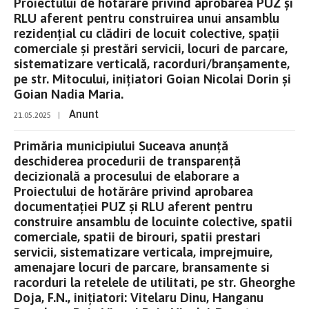
Proiectului de hotărâre privind aprobarea PUZ și
RLU aferent pentru construirea unui ansamblu
rezidențial cu clădiri de locuit colective, spații
comerciale și prestări servicii, locuri de parcare,
sistematizare verticală, racorduri/branșamente,
pe str. Mitocului, inițiatori Goian Nicolai Dorin și
Goian Nadia Maria.
Anunt
21.05.2025
|
Primăria municipiului Suceava anunţă
deschiderea procedurii de transparenţă
decizională a procesului de elaborare a
Proiectului de hotărâre privind aprobarea
documentației PUZ și RLU aferent pentru
construire ansamblu de locuinte colective, spatii
comerciale, spatii de birouri, spatii prestari
servicii, sistematizare verticala, imprejmuire,
amenajare locuri de parcare, bransamente si
racorduri la retelele de utilitati, pe str. Gheorghe
Doja, F.N., inițiatori: Vitelaru Dinu, Hanganu