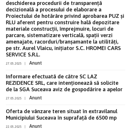
deschiderea procedurii de transparenţă
decizională a procesului de elaborare a
Proiectului de hotărâre privind aprobarea PUZ și
RLU aferent pentru construire hală depozitare
materiale construcții, împrejmuire, locuri de
parcare, sistematizare verticală, spații verzi
amenajate, racorduri/branșamante la utilități,
pe str. Aurel Vlaicu, inițiator S.C. HROMEI CARS
SERVICE S.R.L.
Anunt
27.05.2025
|
Informare efectuată de către SC LAZ
REZIDENCE SRL, care intenționează să solicite
de la SGA Suceava aviz de gospodărire a apelor
Anunt
27.05.2025
|
Oferta de vânzare teren situat în extravilanul
Municipiului Suceava în suprafață de 6500 mp
Anunt
22.05.2025
|