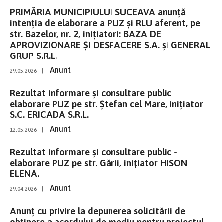
PRIMĂRIA MUNICIPIULUI SUCEAVA anunţă
intenţia de elaborare a PUZ și RLU aferent, pe
str. Bazelor, nr. 2, inițiatori: BAZA DE
APROVIZIONARE ȘI DESFACERE S.A. și GENERAL
GRUP S.R.L.
Anunt
29.05.2026
|
Rezultat informare și consultare public
elaborare PUZ pe str. Ștefan cel Mare, inițiator
S.C. ERICADA S.R.L.
Anunt
12.05.2026
|
Rezultat informare și consultare public -
elaborare PUZ pe str. Gării, inițiator HISON
ELENA.
Anunt
29.04.2026
|
Anunț cu privire la depunerea solicitării de
obținere a acordului de mediu pentru proiectul