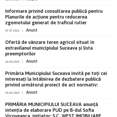
Informare privind consultarea publică pentru
Planurile de acțiune pentru reducerea
zgomotului generat de traficul rutier
Anunt
07.07.2026
|
Ofertă de vânzare teren agricol situat în
extravilanul municipiului Suceava și lista
preemptorilor
Anunt
26.06.2026
|
Primăria Municipiului Suceava invită pe toți cei
interesați la întâlnirea de dezbatere publică
privind următorul proiect de act normativ:
Anunt
24.06.2026
|
PRIMĂRIA MUNICIPIULUI SUCEAVA anunţă
intenţia de elaborare PUD pe B-dul Sofia
Vicoveanca, inițiator: S.C. WEST IMOBILIARE