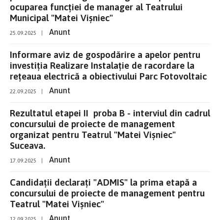
ocuparea funcției de manager al Teatrului
Municipal "Matei Vișniec"
Anunt
25.09.2025
|
Informare aviz de gospodărire a apelor pentru
investiția Realizare Instalație de racordare la
rețeaua electrică a obiectivului Parc Fotovoltaic
Anunt
22.09.2025
|
Rezultatul etapei II proba B - interviul din cadrul
concursului de proiecte de management
organizat pentru Teatrul "Matei Vișniec"
Suceava.
Anunt
17.09.2025
|
Candidații declarați "ADMIS" la prima etapă a
concursului de proiecte de management pentru
Teatrul "Matei Vișniec"
Anunt
12.09.2025
|