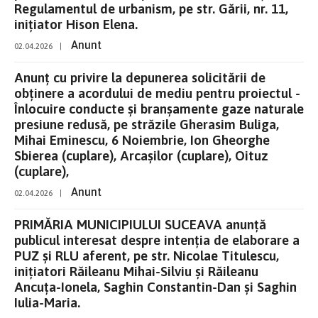
Regulamentul de urbanism, pe str. Gării, nr. 11,
inițiator Hison Elena.
Anunt
02.04.2026
|
Anunț cu privire la depunerea solicitării de
obținere a acordului de mediu pentru proiectul -
Înlocuire conducte și branșamente gaze naturale
presiune redusă, pe străzile Gherasim Buliga,
Mihai Eminescu, 6 Noiembrie, Ion Gheorghe
Sbierea (cuplare), Arcașilor (cuplare), Oituz
(cuplare),
Anunt
02.04.2026
|
PRIMĂRIA MUNICIPIULUI SUCEAVA anunţă
publicul interesat despre intenţia de elaborare a
PUZ și RLU aferent, pe str. Nicolae Titulescu,
inițiatori Răileanu Mihai-Silviu și Răileanu
Ancuța-Ionela, Saghin Constantin-Dan și Saghin
Iulia-Maria.