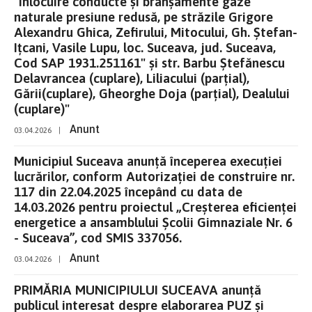
"Înlocuire conducte și branșamente gaze
naturale presiune redusă, pe străzile Grigore
Alexandru Ghica, Zefirului, Mitocului, Gh. Ștefan-
Ițcani, Vasile Lupu, loc. Suceava, jud. Suceava,
Cod SAP 1931.251161" și str. Barbu Ștefănescu
Delavrancea (cuplare), Liliacului (parțial),
Gării(cuplare), Gheorghe Doja (parțial), Dealului
(cuplare)"
Anunt
03.04.2026
|
Municipiul Suceava anunță începerea execuției
lucrărilor, conform Autorizației de construire nr.
117 din 22.04.2025 începând cu data de
14.03.2026 pentru proiectul „Creșterea eficienței
energetice a ansamblului Școlii Gimnaziale Nr. 6
- Suceava”, cod SMIS 337056.
Anunt
03.04.2026
|
PRIMĂRIA MUNICIPIULUI SUCEAVA anunţă
publicul interesat despre elaborarea PUZ și