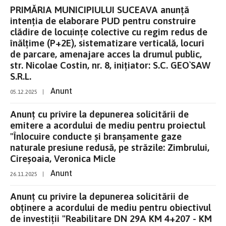
PRIMĂRIA MUNICIPIULUI SUCEAVA anunţă
intenţia de elaborare PUD pentru construire
clădire de locuințe colective cu regim redus de
înălțime (P+2E), sistematizare verticală, locuri
de parcare, amenajare acces la drumul public,
str. Nicolae Costin, nr. 8, inițiator: S.C. GEO`SAW
S.R.L.
Anunt
05.12.2025
|
Anunț cu privire la depunerea solicitării de
emitere a acordului de mediu pentru proiectul
"Înlocuire conducte și branșamente gaze
naturale presiune redusă, pe străzile: Zimbrului,
Cireșoaia, Veronica Micle
Anunt
26.11.2025
|
Anunț cu privire la depunerea solicitării de
obținere a acordului de mediu pentru obiectivul
de investiții "Reabilitare DN 29A KM 4+207 - KM