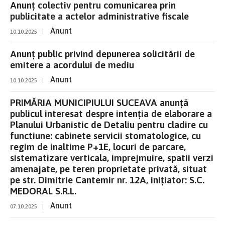
Anunț colectiv pentru comunicarea prin
publicitate a actelor administrative fiscale
Anunt
10.10.2025
|
Anunț public privind depunerea solicitării de
emitere a acordului de mediu
Anunt
10.10.2025
|
PRIMĂRIA MUNICIPIULUI SUCEAVA anunţă
publicul interesat despre intenţia de elaborare a
Planului Urbanistic de Detaliu pentru cladire cu
functiune: cabinete servicii stomatologice, cu
regim de inaltime P+1E, locuri de parcare,
sistematizare verticala, imprejmuire, spatii verzi
amenajate, pe teren proprietate privată, situat
pe str. Dimitrie Cantemir nr. 12A, inițiator: S.C.
MEDORAL S.R.L.
Anunt
07.10.2025
|