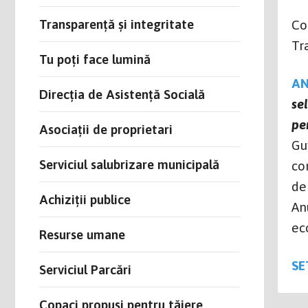
Transparență și integritate
Co
Tr
Tu poți face lumină
A
Direcția de Asistență Socială
se
pe
Asociații de proprietari
Gu
Serviciul salubrizare municipală
co
de
Achiziții publice
An
ec
Resurse umane
SE
Serviciul Parcări
Copaci propuși pentru tăiere