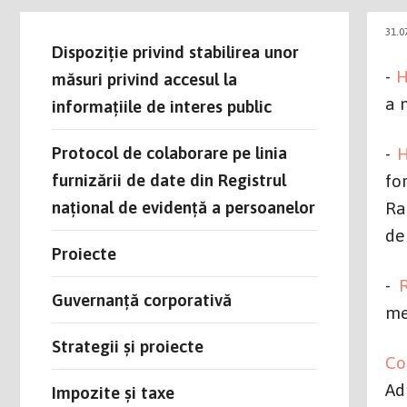
31.0
Dispoziție privind stabilirea unor
-
H
măsuri privind accesul la
a 
informațiile de interes public
Protocol de colaborare pe linia
-
H
furnizării de date din Registrul
fo
național de evidență a persoanelor
Ra
de
Proiecte
-
Guvernanță corporativă
me
Strategii și proiecte
Co
Ad
Impozite și taxe