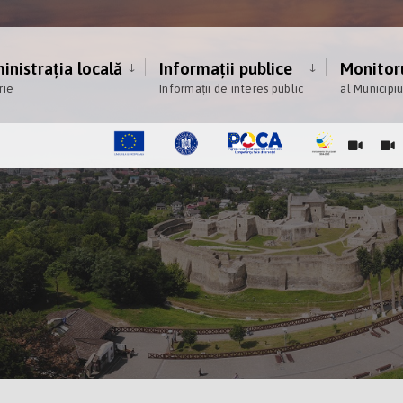
nistrația locală
Informații publice
Monitoru
rie
Informații de interes public
al Municipi