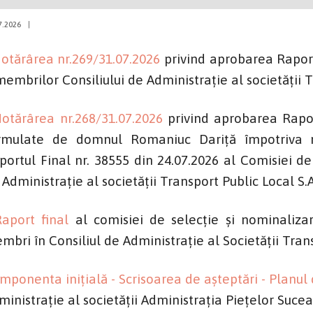
7.2026
|
otărârea nr.269/31.07.2026
privind aprobarea Raportu
membrilor Consiliului de Administrație al societății T
otărârea nr.268/31.07.2026
privind aprobarea Rapor
rmulate de domnul Romaniuc Dariță împotriva rez
portul Final nr. 38555 din 24.07.2026 al Comisiei de
 Administrație al societății Transport Public Local S.
Raport final
al comisiei de selecție și nominaliza
mbri în Consiliul de Administrație al Societății Tran
mponenta inițială - Scrisoarea de așteptări - Planul 
ministrație al societății Administrația Piețelor Sucea