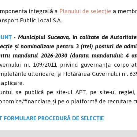
mponenta integrală a
Planului de selecție
a membril
ansport Public Local S.A.
NUNȚ
-
Municipiul Suceava, în calitate de Autoritat
lecție și nominalizare pentru 3 (trei) posturi de admi
ntru mandatul 2026-2030 (durata mandatului: 4 an
vernului nr. 109/2011 privind guvernanța corporativ
mpletările ulterioare, și Hotărârea Guvernului nr.
 aplicare.
unțul se publică pe site-ul APT, pe site-ul regiei
onomice/financiare și pe o platformă de recrutare cu
T FORMULARE PROCEDURĂ DE SELECȚIE