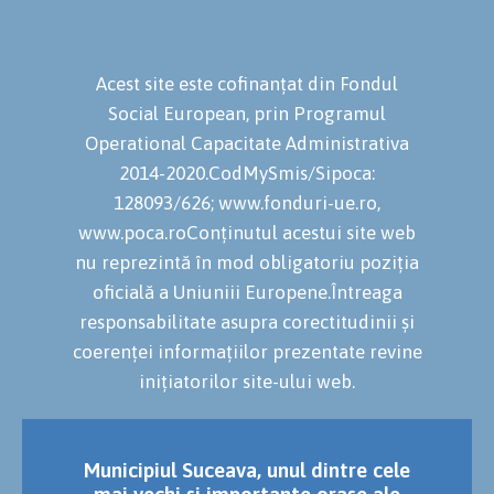
Acest site este cofinanțat din Fondul
Social European, prin Programul
Operational Capacitate Administrativa
2014-2020.CodMySmis/Sipoca:
128093/626; www.fonduri-ue.ro,
www.poca.roConținutul acestui site web
nu reprezintă în mod obligatoriu poziția
oficială a Uniuniii Europene.Întreaga
responsabilitate asupra corectitudinii și
coerenței informațiilor prezentate revine
inițiatorilor site-ului web.
Municipiul Suceava, unul dintre cele
mai vechi și importante orașe ale