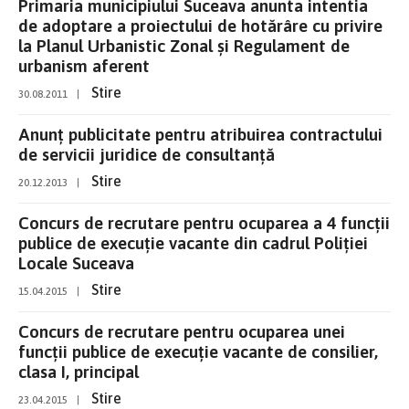
Primaria municipiului Suceava anunta intentia
de adoptare a proiectului de hotărâre cu privire
la Planul Urbanistic Zonal şi Regulament de
urbanism aferent
Stire
30.08.2011
|
Anunţ publicitate pentru atribuirea contractului
de servicii juridice de consultanţă
Stire
20.12.2013
|
Concurs de recrutare pentru ocuparea a 4 funcţii
publice de execuţie vacante din cadrul Poliţiei
Locale Suceava
Stire
15.04.2015
|
Concurs de recrutare pentru ocuparea unei
funcţii publice de execuţie vacante de consilier,
clasa I, principal
Stire
23.04.2015
|