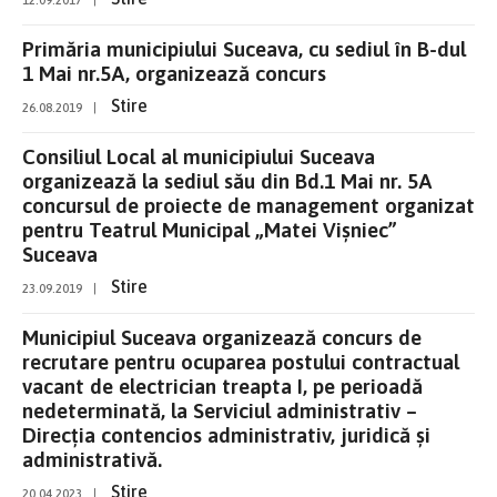
Primăria municipiului Suceava, cu sediul în B-dul
1 Mai nr.5A, organizează concurs
Stire
26.08.2019
|
Consiliul Local al municipiului Suceava
organizează la sediul său din Bd.1 Mai nr. 5A
concursul de proiecte de management organizat
pentru Teatrul Municipal „Matei Vişniec”
Suceava
Stire
23.09.2019
|
Municipiul Suceava organizează concurs de
recrutare pentru ocuparea postului contractual
vacant de electrician treapta I, pe perioadă
nedeterminată, la Serviciul administrativ –
Direcția contencios administrativ, juridică și
administrativă.
Stire
20.04.2023
|