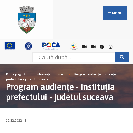
MENU
Prima pagină
Informații publice
Program audiențe - instituția
prefectului - județul suceava
Program audiențe - instituția
prefectului - județul suceava
22.12.2022
|