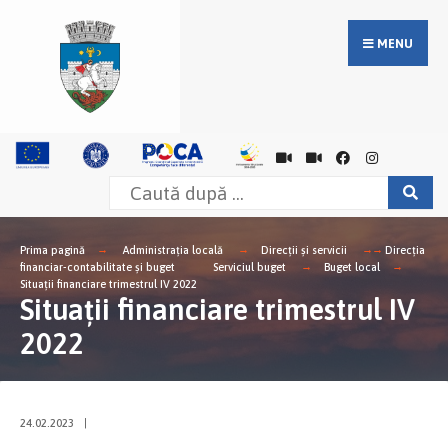
MENU
Prima pagină
Administrația locală
Direcții și servicii
Direcţia
financiar-contabilitate şi buget
Serviciul buget
Buget local
Situații financiare trimestrul IV 2022
Situații financiare trimestrul IV
2022
24.02.2023
|