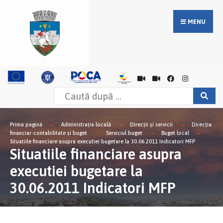
MENU
Prima pagină
Administrația locală
Direcții și servicii
Direcţia
financiar-contabilitate şi buget
Serviciul buget
Buget local
Situatiile financiare asupra executiei bugetare la 30.06.2011 Indicatori MFP
Situatiile financiare asupra
executiei bugetare la
30.06.2011 Indicatori MFP