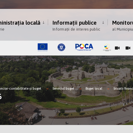
nistrația locală
Informații publice
Monitoru
rie
Informații de interes public
al Municipi
anciar-contabilitate şi buget
Serviciul buget
Buget local
Situatii finan
6