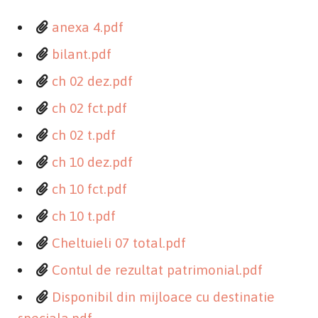
anexa 4.pdf
bilant.pdf
ch 02 dez.pdf
ch 02 fct.pdf
ch 02 t.pdf
ch 10 dez.pdf
ch 10 fct.pdf
ch 10 t.pdf
Cheltuieli 07 total.pdf
Contul de rezultat patrimonial.pdf
Disponibil din mijloace cu destinatie
speciala.pdf