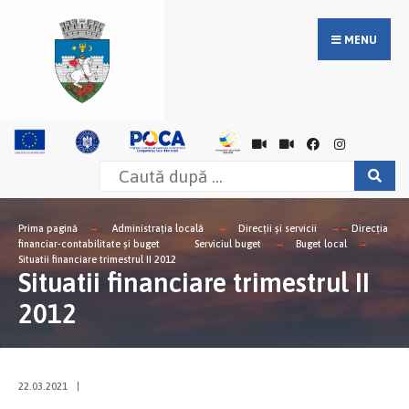
MENU
Prima pagină
Administrația locală
Direcții și servicii
Direcţia
financiar-contabilitate şi buget
Serviciul buget
Buget local
Situatii financiare trimestrul II 2012
Situatii financiare trimestrul II
2012
22.03.2021
|