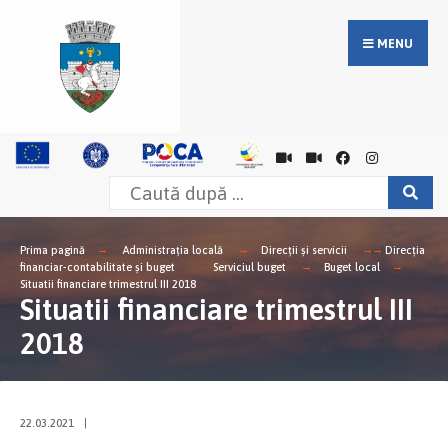
MENU
Prima pagină
Administrația locală
Direcții și servicii
Direcţia
financiar-contabilitate şi buget
Serviciul buget
Buget local
Situatii financiare trimestrul III 2018
Situatii financiare trimestrul III
2018
22.03.2021
|