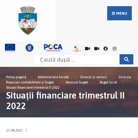
MENU
Prima pagină
Administrația locală
Direcții și servicii
Direcţia
financiar-contabilitate şi buget
Serviciul buget
Buget local
Situații financiare trimestrul II 2022
Situații financiare trimestrul II
2022
17.08.2022
|