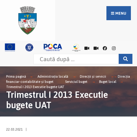
MENU
Prima pagină
Administrația locală
Direcții și servicii
Direcţia
financiar-contabilitate şi buget
Serviciul buget
Buget local
Trimestrul I 2013 Executie bugete UAT
Trimestrul I 2013 Executie
bugete UAT
22.03.2021
|