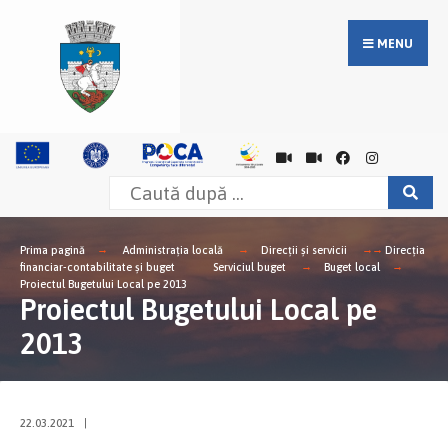
MENU
Prima pagină
Administrația locală
Direcții și servicii
Direcţia
financiar-contabilitate şi buget
Serviciul buget
Buget local
Proiectul Bugetului Local pe 2013
Proiectul Bugetului Local pe
2013
22.03.2021
|