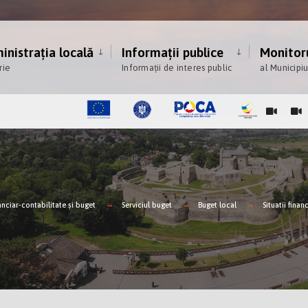
nistrația locală
Informații publice
Monitoru
rie
Informații de interes public
al Municipi
anciar-contabilitate şi buget
Serviciul buget
Buget local
Situatii finan