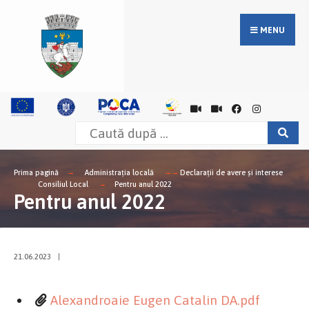
MENU
Prima pagină
Administrația locală
Declarații de avere și interese
Consiliul Local
Pentru anul 2022
Pentru anul 2022
21.06.2023
|
Alexandroaie Eugen Catalin DA.pdf