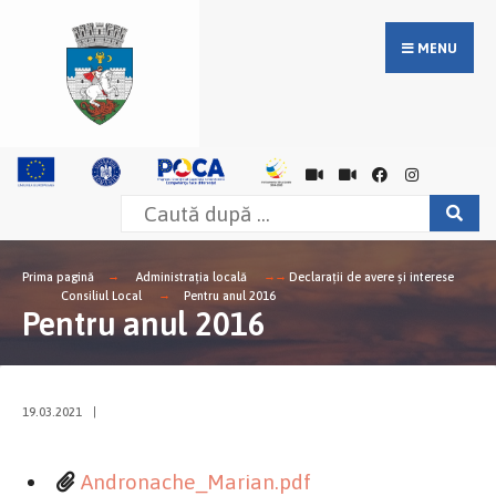
MENU
Prima pagină
Administrația locală
Declarații de avere și interese
Consiliul Local
Pentru anul 2016
Pentru anul 2016
19.03.2021
|
Andronache_Marian.pdf