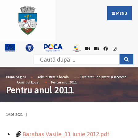
MENU
Prima pagină
Administrația locală
Declarații de avere și interese
Consiliul Local
Pentru anul 2011
Pentru anul 2011
19.03.2021
|
Barabas Vasile_11 iunie 2012.pdf