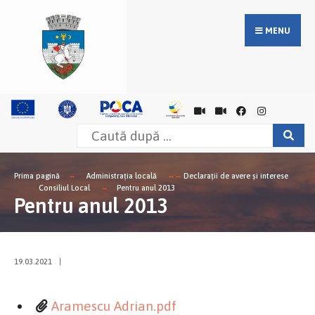
MENU
Prima pagină
Administrația locală
Declarații de avere și interese
Consiliul Local
Pentru anul 2013
Pentru anul 2013
19.03.2021
|
Aramescu Adrian.pdf