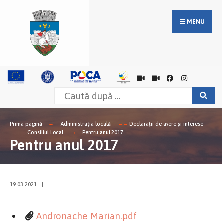
MENU
Prima pagină
Administrația locală
Declarații de avere și interese
Consiliul Local
Pentru anul 2017
Pentru anul 2017
19.03.2021
|
Andronache Marian.pdf