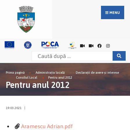
MENU
Prima pagină
Administrația locală
Declarații de avere și interese
Consiliul Local
Pentru anul 2012
Pentru anul 2012
19.03.2021
|
Aramescu Adrian.pdf