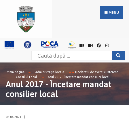
MENU
Prima pagină
Administrația locală
Declarații de avere și interese
Consiliul Local
Anul 2017 - Încetare mandat consilier local
Anul 2017 - Încetare mandat
consilier local
02.04.2021
|