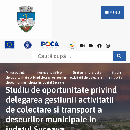
MENU
Prima pagină
Informații publice
Strategii și proiecte
Studiu
de oportunitate privind delegarea gestiunii activitatii de colectare si transport a
deseurilor municipale in judetul Suceava
Studiu de oportunitate privind
delegarea gestiunii activitatii
de colectare si transport a
deseurilor municipale in
judetul Suceava