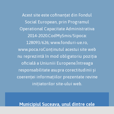
Acest site este cofinanțat din Fondul
Social European, prin Programul
Operational Capacitate Administrativa
2014-2020.CodMySmis/Sipoca:
128093/626; www.fonduri-ue.ro,
www.poca.roConținutul acestui site web
nu reprezintă în mod obligatoriu poziția
oficială a Uniuniii Europene.Întreaga
responsabilitate asupra corectitudinii și
coerenței informațiilor prezentate revine
inițiatorilor site-ului web.
Municipiul Suceava, unul dintre cele
mai vechi și importante orașe ale