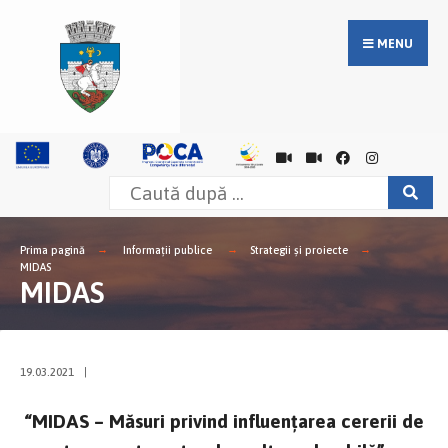
MENU
Prima pagină
Informații publice
Strategii și proiecte
MIDAS
MIDAS
19.03.2021
|
“MIDAS – Măsuri privind influenţarea cererii de