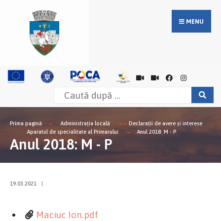
MENU
Prima pagină
Administrația locală
Declarații de avere și interese
Aparatul de specialitate al Primarului
Anul 2018: M - P
Anul 2018: M - P
19.03.2021
|
Maciuc Ion.pdf