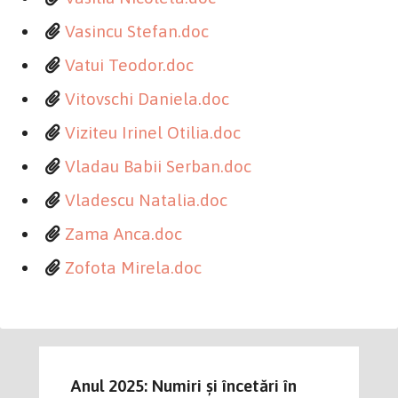
Vasincu Stefan.doc
Vatui Teodor.doc
Vitovschi Daniela.doc
Viziteu Irinel Otilia.doc
Vladau Babii Serban.doc
Vladescu Natalia.doc
Zama Anca.doc
Zofota Mirela.doc
Anul 2025: Numiri și încetări în