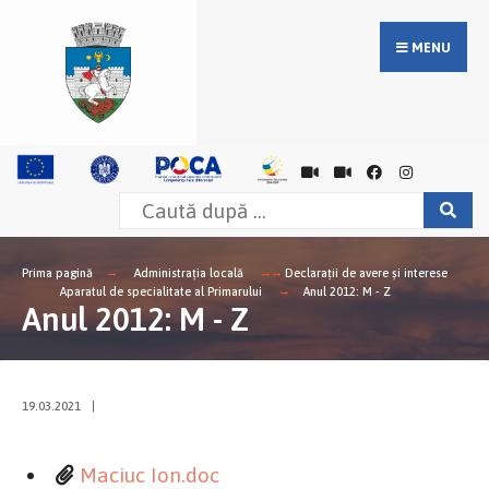
MENU
Prima pagină
Administrația locală
Declarații de avere și interese
Aparatul de specialitate al Primarului
Anul 2012: M - Z
Anul 2012: M - Z
19.03.2021
|
Maciuc Ion.doc