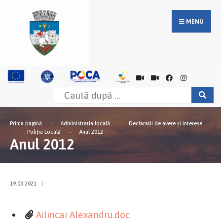
MENU
Prima pagină
Administrația locală
Declarații de avere și interese
Poliția Locală
Anul 2012
Anul 2012
19.03.2021
|
Ailincai Alexandru.doc