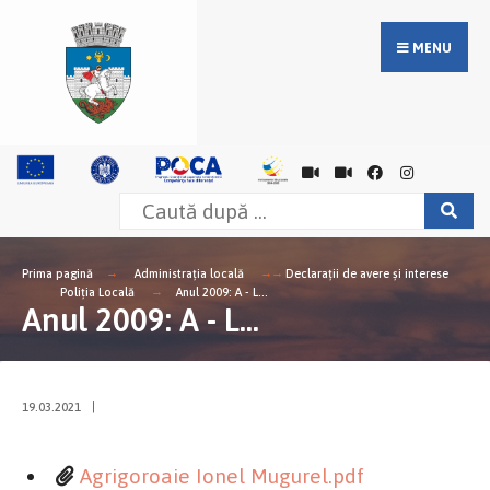
MENU
Prima pagină
Administrația locală
Declarații de avere și interese
Poliția Locală
Anul 2009: A - L...
Anul 2009: A - L...
19.03.2021
|
Agrigoroaie Ionel Mugurel.pdf