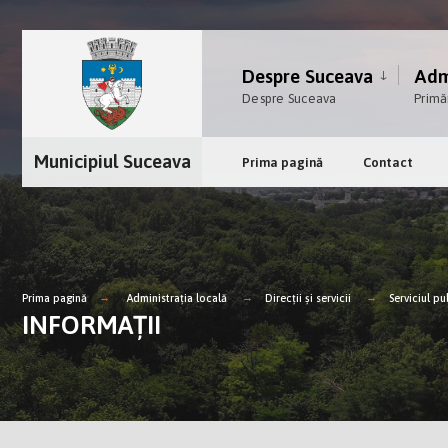
Despre Suceava
Admi
Despre Suceava
Primă
Municipiul Suceava
Prima pagină
Contact
Prima pagină
Administrația locală
Direcții și servicii
Serviciul p
INFORMAȚII