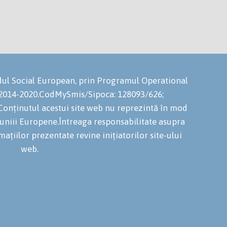
ondul Social European, prin Programul Operational
 2014-2020.CodMySmis/Sipoca: 128093/626;
onținutul acestui site web nu reprezintă în mod
niuniii Europene.Întreaga responsabilitate asupra
mațiilor prezentate revine inițiatorilor site-ului
web.