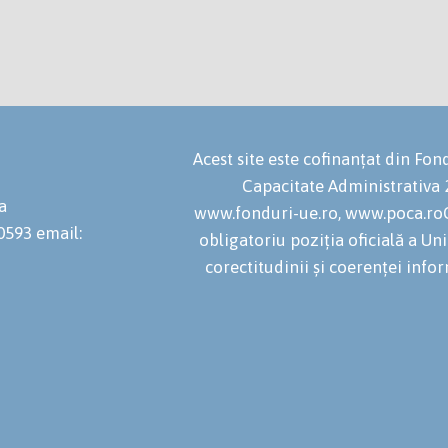
Acest site este cofinanțat din F
Capacitate Administrativa
a
www.fonduri-ue.ro, www.poca.roC
20593
email:
obligatoriu poziția oficială a U
corectitudinii și coerenței infor