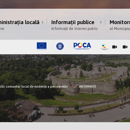
nistrația locală
Informații publice
Monitoru
rie
Informații de interes public
al Municipi
ublic comunitar local de evidență a persoanelor
INFORMAȚII