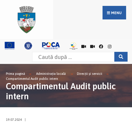
MENU
Prima pagină
Administrația locală
Direcții și servicii
Compartimentul Audit public intern
Compartimentul Audit public
intern
19.07.2024
|