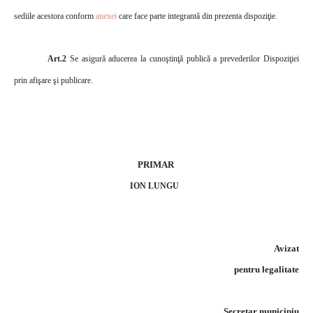
sediile acestora conform
anexei
care face parte integrantă din prezenta dispoziţie.
Art.2
Se asigură aducerea la cunoştinţă publică a prevederilor Dispoziţiei
prin afişare şi publicare.
PRIMAR
ION LUNGU
Avizat
pentru legalitate
Secretar municipiu