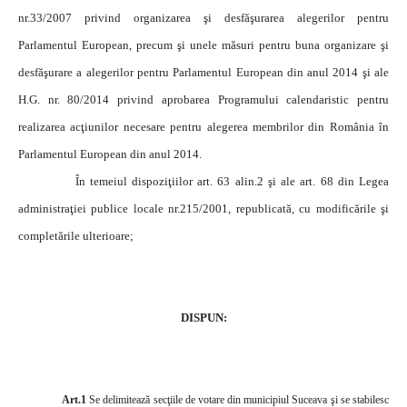
nr.33/2007 privind organizarea şi desfăşurarea alegerilor pentru
Parlamentul European, precum şi unele măsuri pentru buna organizare şi
desfăşurare a alegerilor pentru Parlamentul European din anul 2014 şi ale
H.G. nr. 80/2014 privind aprobarea Programului calendaristic pentru
realizarea acţiunilor necesare pentru alegerea membrilor din România în
Parlamentul European din anul 2014.
În temeiul dispoziţiilor art. 63 alin.2 şi ale art. 68 din Legea
administraţiei publice locale nr.215/2001, republicată, cu modificările şi
completările ulterioare;
DISPUN:
Art.1
Se delimitează secţiile de votare din municipiul Suceava şi se stabilesc