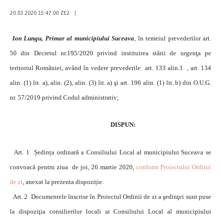
20.03.2020 15:47:00 ZE2
|
Ion Lungu, Primar al municipiului Suceava
, în temeiul prevederilor art.
50 din Decretul nr.195/2020 privind instituirea stării de urgenţa pe
teritoriul României, având în vedere prevederile art. 133 alin.1 , art. 134
alin. (1) lit. a), alin. (2), alin. (3) lit. a) şi art. 196 alin. (1) lit. b) din O.U.G.
nr. 57/2019 privind Codul administrativ;
DISPUN:
Art. 1 Ședința ordinară a Consiliului Local al municipiului Suceava se
convoacă pentru ziua de joi, 26 martie 2020,
conform Proiectului Ordinii
de zi
, anexat la prezenta dispoziție.
Art. 2 Documentele înscrise în Proiectul Ordinii de zi a şedinţei sunt puse
la dispoziţia consilierilor locali ai Consiliului Local al municipiului