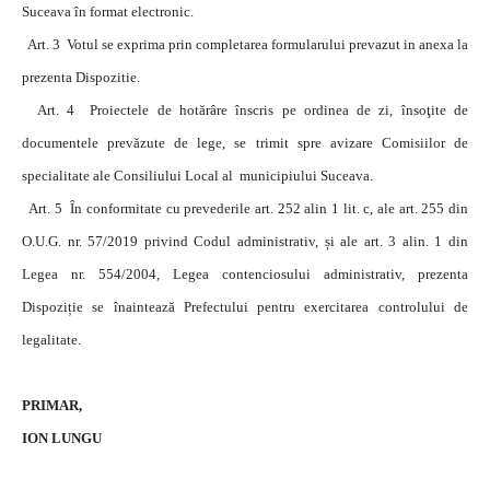
Suceava în format electronic.
Art. 3 Votul se exprima prin completarea formularului prevazut in anexa la
prezenta Dispozitie.
Art. 4 Proiectele de hotărâre înscris pe ordinea de zi, însoţite de
documentele prevăzute de lege, se trimit spre avizare Comisiilor de
specialitate ale Consiliului Local al municipiului Suceava.
Art. 5 În conformitate cu prevederile art. 252 alin 1 lit. c, ale art. 255 din
O.U.G. nr. 57/2019 privind Codul administrativ, și ale art. 3 alin. 1 din
Legea nr. 554/2004, Legea contenciosului administrativ, prezenta
Dispoziție se înaintează Prefectului pentru exercitarea controlului de
legalitate.
PRIMAR,
ION LUNGU