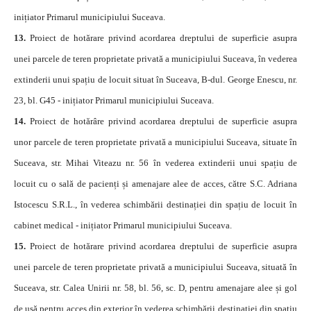
inițiator Primarul municipiului Suceava.
13.
Proiect de hotărare privind acordarea dreptului de superficie asupra
unei parcele de teren proprietate privată a municipiului Suceava, în vederea
extinderii unui spațiu de locuit situat în Suceava, B-dul. George Enescu, nr.
23, bl. G45 - inițiator Primarul municipiului Suceava.
14.
Proiect de hotărâre privind acordarea dreptului de superficie asupra
unor parcele de teren proprietate privată a municipiului Suceava, situate în
Suceava, str. Mihai Viteazu nr. 56 în vederea extinderii unui spațiu de
locuit cu o sală de pacienți și amenajare alee de acces, către S.C. Adriana
Istocescu S.R.L., în vederea schimbării destinației din spațiu de locuit în
cabinet medical - inițiator Primarul municipiului Suceava.
15.
Proiect de hotărare privind acordarea dreptului de superficie asupra
unei parcele de teren proprietate privată a municipiului Suceava, situată în
Suceava, str. Calea Unirii nr. 58, bl. 56, sc. D, pentru amenajare alee și gol
de ușă pentru acces din exterior în vederea schimbării destinației din spațiu