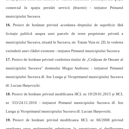
comercial în spațiu prestări servicii (frizerie) - inițiator Primarul
municipiului Suceava.
16.
Proiect de hotărare privind acordarea dreptului de superficie fără
licitație publică asupra unei parcele de teren proprietate privată a
municipiului Suceava, situată în Suceava, str. Traian Vuia nr. 2D, în vederea
extinderii unei clădiri existente - inițiator Primarul municipiului Suceava.
17.
Proiect de hotărare privind conferirea titului de „Cetățean de Onoare al
municipiului Suceava” domnului Mugur Andronic - inițiatori Primarul
municipiului Suceava dl. Ion Lungu și Viceprimarul municipiului Suceava
dl. Lucian Harșovschi.
18.
Proiect de hotărare privind modificarea HCL nr. 19/29.01.2015 și HCL
nr. 333/24.11.2016 - inițiatori Primarul municipiului Suceava dl. Ion
Lungu și Viceprimarul municipiului Suceava dl. Lucian Harșovschi.
19.
Proiect de hotărare privind modificarea HCL nr. 66/2008 privind
aprobarea unor reglementări referitoare la organizarea și desfășurarea