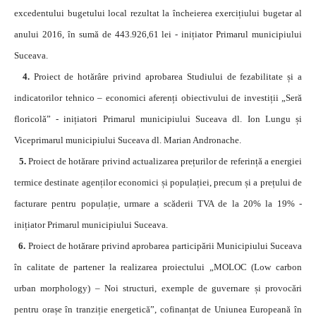
excedentului bugetului local rezultat la încheierea exercițiului bugetar al
anului 2016, în sumă de 443.926,61 lei - inițiator Primarul municipiului
Suceava.
4.
Proiect de hotărâre privind aprobarea Studiului de fezabilitate și a
indicatorilor tehnico – economici aferenți obiectivului de investiții „Seră
floricolă” - inițiatori Primarul municipiului Suceava dl. Ion Lungu și
Viceprimarul municipiului Suceava dl. Marian Andronache.
5.
Proiect de hotărare privind actualizarea prețurilor de referință a energiei
termice destinate agenților economici și populației, precum și a prețului de
facturare pentru populație, urmare a scăderii TVA de la 20% la 19% -
inițiator Primarul municipiului Suceava.
6.
Proiect de hotărare privind aprobarea participării Municipiului Suceava
în calitate de partener la realizarea proiectului „MOLOC (Low carbon
urban morphology) – Noi structuri, exemple de guvernare și provocări
pentru orașe în tranziție energetică”, cofinanțat de Uniunea Europeană în