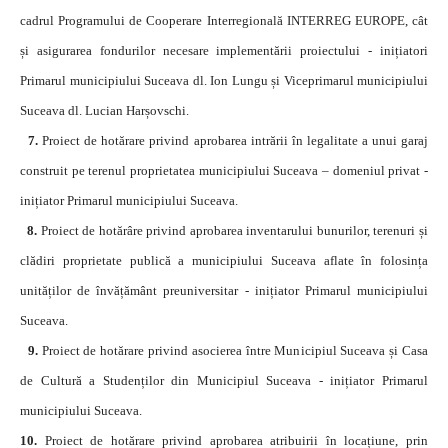
cadrul Programului de Cooperare Interregională INTERREG EUROPE, cât
și asigurarea fondurilor necesare implementării proiectului - inițiatori
Primarul municipiului Suceava dl. Ion Lungu și Viceprimarul municipiului
Suceava dl. Lucian Harșovschi.
7.
Proiect de hotărare privind aprobarea intrării în legalitate a unui garaj
construit pe terenul proprietatea municipiului Suceava – domeniul privat -
inițiator Primarul municipiului Suceava.
8.
Proiect de hotărâre privind aprobarea inventarului bunurilor, terenuri și
clădiri proprietate publică a municipiului Suceava aflate în folosința
unităților de învățământ preuniversitar - inițiator Primarul municipiului
Suceava.
9.
Proiect de hotărare privind asocierea între Municipiul Suceava și Casa
de Cultură a Studenților din Municipiul Suceava - inițiator Primarul
municipiului Suceava.
10.
Proiect de hotărare privind aprobarea atribuirii în locațiune, prin