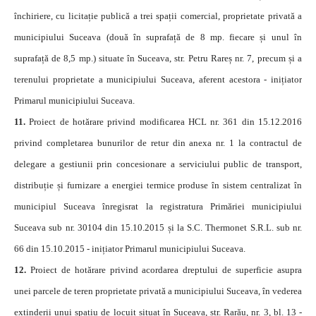
închiriere, cu licitație publică a trei spații comercial, proprietate privată a
municipiului Suceava (două în suprafață de 8 mp. fiecare și unul în
suprafață de 8,5 mp.) situate în Suceava, str. Petru Rareș nr. 7, precum și a
terenului proprietate a municipiului Suceava, aferent acestora - inițiator
Primarul municipiului Suceava.
11.
Proiect de hotărare privind modificarea HCL nr. 361 din 15.12.2016
privind completarea bunurilor de retur din anexa nr. 1 la contractul de
delegare a gestiunii prin concesionare a serviciului public de transport,
distribuție și furnizare a energiei termice produse în sistem centralizat în
municipiul Suceava înregisrat la registratura Primăriei municipiului
Suceava sub nr. 30104 din 15.10.2015 și la S.C. Thermonet S.R.L. sub nr.
66 din 15.10.2015 - inițiator Primarul municipiului Suceava.
12.
Proiect de hotărare privind acordarea dreptului de superficie asupra
unei parcele de teren proprietate privată a municipiului Suceava, în vederea
extinderii unui spațiu de locuit situat în Suceava, str. Rarău, nr. 3, bl. 13 -