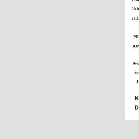
20.
I
21.
D
PR
IO
Aviz
Sec
Jr.
Nr
Di