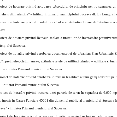
oiect de hotarare privind aprobarea „Acordului de principiu pentru semnarea un
lehem din Palestina” – initiatori: Primarul municipiului Suceava dl. Ion Lungu si
oiect de hotarare privind modul de calcul a contributiei lunare de întretinere a 
ava.
oiect de hotarare privind Reteaua scolara a unitatilor de învatamânt preuniversit
cipiului Suceava.
oiect de hotarâre privind aprobarea documentatiei de urbanism Plan Urbanistic Z
, împrejmuire, cladiri anexe, extindere retele de utilitati tehnico – edilitare si b
L. – initiator Primarul municipiului Suceava.
roiect de hotarâre privind aprobarea intrarii în legalitate a unui garaj construit p
 - initiator Primarul municipiului Suceava.
roiect de hotarâre privind trecerea unei parcele de teren în suprafata de 6.600 
 înscris în Cartea Funciara 45061 din domeniul public al municipiului Suceava în 
ava” - initiator Primarul municipiului Suceava.
roiect de hotarâre privind acceptarea donatiei constând în trei parcele de teren