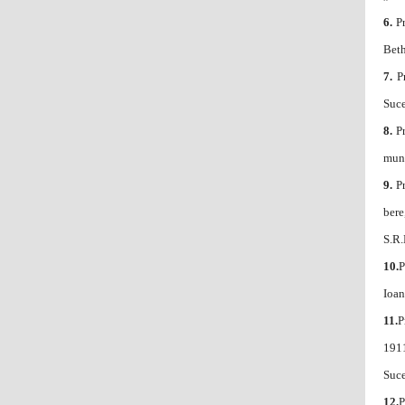
6.
Pr
Beth
7.
Pr
Suce
8.
Pr
muni
9.
Pr
bere
S.R.
10.
P
Ioan
11.
P
1911
Suce
12.
P