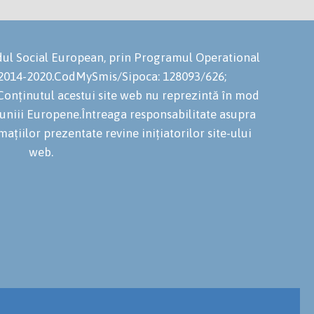
ondul Social European, prin Programul Operational
 2014-2020.CodMySmis/Sipoca: 128093/626;
onținutul acestui site web nu reprezintă în mod
niuniii Europene.Întreaga responsabilitate asupra
mațiilor prezentate revine inițiatorilor site-ului
web.