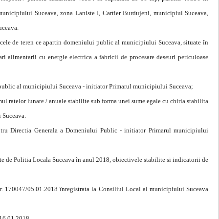
municipiului Suceava, zona Laniste I, Cartier Burdujeni, municipiul Suceava,
 Suceava.
rcele de teren ce apartin domeniului public al municipiului Suceava, situate în
i alimentarii cu energie electrica a fabricii de procesare deseuri periculoase
 public al municipiului Suceava - initiator Primarul municipiului Suceava;
 ratelor lunare / anuale stabilite sub forma unei sume egale cu chiria stabilita
lui Suceava.
ntru Directia Generala a Domeniului Public - initiator Primarul municipiului
te de Politia Locala Suceava în anul 2018, obiectivele stabilite si indicatorii de
nr. 170047/05.01.2018 înregistrata la Consiliul Local al municipiului Suceava
/16.01.2018.