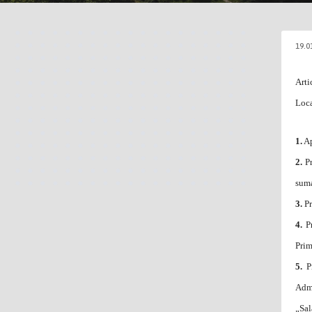
19.0
Arti
Loca
1.
Ap
2.
Pr
suma
3.
Pr
4.
Pr
Prim
5.
Pr
Admi
„Sal