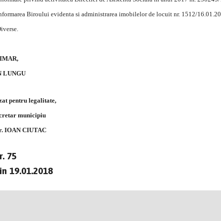
nformarea Biroului evidenta si administrarea imobilelor de locuit nr. 1512/16.01.2
iverse.
IMAR,
N LUNGU
at pentru legalitate,
retar municipiu
 IOAN CIUTAC
. 75
n 19.01.2018