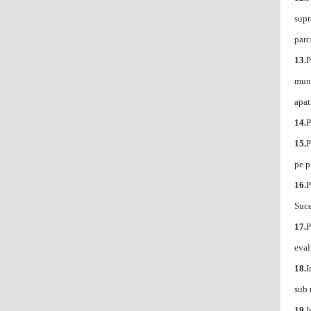
supr
parc
13.
P
muni
apat
14.
P
15.
P
pe p
16.
P
Suc
17.
P
eval
18.
I
sub 
19.
I