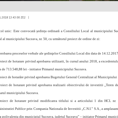
1.2018 13:43:00 ZE2
|
col unic: Este convocată ședința ordinară a Consiliului Local al municipiului Su
l al municipiului Suceava, nr. 50, cu următorul proiect de ordine de zi:
robarea proceselor verbale ale şedinţelor Consiliului Local din data de 14.12.2017
oiect de hotarare privind aprobarea utilizarii, în cursul anului 2018, a excedentulu
 de 713.548,88 lei - initiator Primarul municipiului Suceava.
oiect de hotarâre privind aprobarea Bugetului General Centralizat al Municipiului
oiect de hotarare privind aprobarea realizarii obiectivului de investitii „Teren 
arul municipiului Suceava.
oiect de hotarare privind modificarea titlului si a articolului 1 din HCL nr.
nistratiei Publice prin Compania Nationala de Investitii „C.N.I.” S.A., a amplasamen
a polivalenta din municipiul Suceava, judetul Suceava” – initiator Primarul munic