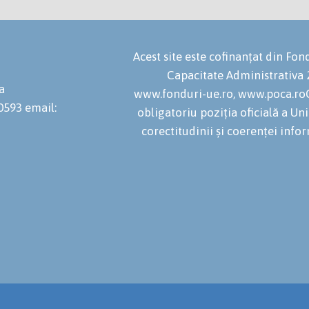
Acest site este cofinanțat din F
Capacitate Administrativa
a
www.fonduri-ue.ro, www.poca.roC
20593
email:
obligatoriu poziția oficială a U
corectitudinii și coerenței infor