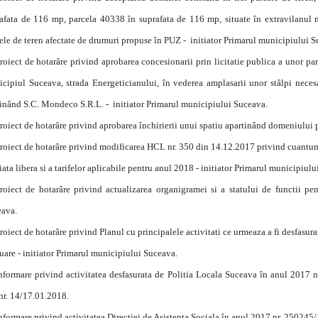
afata de 116 mp, parcela 40338 în suprafata de 116 mp, situate în extravilanul 
ele de teren afectate de drumuri propuse în PUZ - initiator Primarul municipiului
roiect de hotarâre privind aprobarea concesionarii prin licitatie publica a unor pa
cipiul Suceava, strada Energeticianului, în vederea amplasarii unor stâlpi necesar
inând S.C. Mondeco S.R.L. - initiator Primarul municipiului Suceava.
roiect de hotarâre privind aprobarea închirierii unui spatiu apartinând domeniului
roiect de hotarâre privind modificarea HCL nr. 350 din 14.12.2017 privind cuantumul
iata libera si a tarifelor aplicabile pentru anul 2018 - initiator Primarul municipiu
roiect de hotarâre privind actualizarea organigramei si a statului de functii pe
eava.
roiect de hotarâre privind Planul cu principalele activitati ce urmeaza a fi desfasura
uare - initiator Primarul municipiului Suceava.
nformare privind activitatea desfasurata de Politia Locala Suceava în anul 2017 
nr. 14/17.01.2018.
nformare privind activitatea Directiei de Asistenta Sociala în anul 2017 nr. 250245