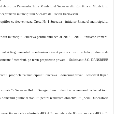
ui Acord de Parteneriat între Municipiul Suceava din România si Municipiul
 Viceprimarul municipiului Suceava dl. Lucian Harsovschi.
copiilor ce frecventeaza Cresa Nr. 1 Suceava - initiator Primarul municipiului
ar din municipiul Suceava pentru anul scolar 2018 – 2019 - initiator Primarul
onal si Regulamentul de urbanism aferent pentru construire hala productie de
ransamente / racorduri, pe teren proprietate privata – Solicitant: S.C. DANSBEER
e terenul proprietatea municipiului Suceava – domeniul privat – solicitant Rîpan
mp situata în Suceava B-dul. George Enescu identica cu numarul cadastral topo
domeniul public al statului pentru realizarea obiectivului „Sediu Judecatorie
, respectiv parcela cadastrala 40334 în suprafata de 86 mp, parcela 40336 în