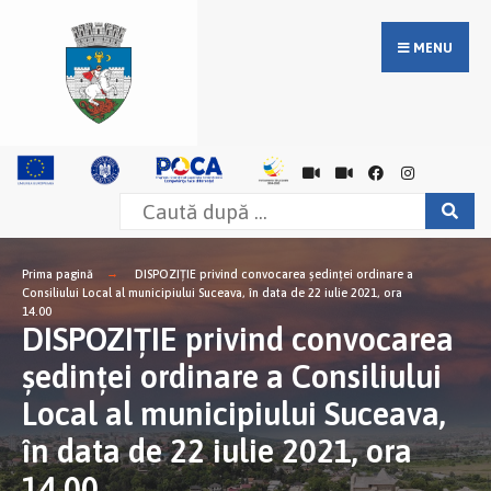
MENU
Prima pagină
DISPOZIŢIE privind convocarea şedinţei ordinare a
Consiliului Local al municipiului Suceava, în data de 22 iulie 2021, ora
14.00
DISPOZIŢIE privind convocarea
şedinţei ordinare a Consiliului
Local al municipiului Suceava,
în data de 22 iulie 2021, ora
14.00