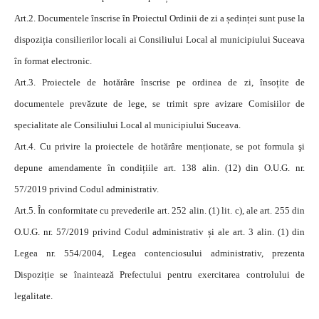
Art.2. Documentele înscrise în Proiectul Ordinii de zi a ședinței sunt puse la
dispoziția consilierilor locali ai Consiliului Local al municipiului Suceava
în format electronic.
Art.3. Proiectele de hotărâre înscrise pe ordinea de zi, însoțite de
documentele prevăzute de lege, se trimit spre avizare Comisiilor de
specialitate ale Consiliului Local al municipiului Suceava.
Art.4. Cu privire la proiectele de hotărâre menționate, se pot formula şi
depune amendamente în condițiile art. 138 alin. (12) din O.U.G. nr.
57/2019 privind Codul administrativ.
Art.5. În conformitate cu prevederile art. 252 alin. (1) lit. c), ale art. 255 din
O.U.G. nr. 57/2019 privind Codul administrativ și ale art. 3 alin. (1) din
Legea nr. 554/2004, Legea contenciosului administrativ, prezenta
Dispoziție se înaintează Prefectului pentru exercitarea controlului de
legalitate.