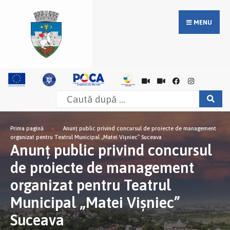
MENU
Prima pagină
Anunț public privind concursul de proiecte de management
organizat pentru Teatrul Municipal „Matei Vişniec” Suceava
Anunț public privind concursul
de proiecte de management
organizat pentru Teatrul
Municipal „Matei Vişniec”
Suceava