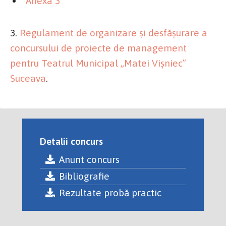
Anexa 3
3.
Regulament de organizare şi desfăşurare a
concursului de proiecte de management
pentru Teatrul Municipal „Matei Vişniec”
Suceava
.
Detalii concurs
Anunt concurs
Bibliografie
Rezultate probă practic