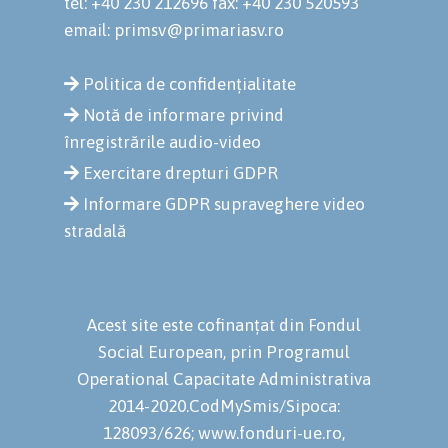
tel: +40 230 212696
fax: +40 230 520593
email: primsv@primariasv.ro
Politica de confidențialitate
Notă de informare privind
înregistrările audio-video
Exercitare drepturi GDPR
Informare GDPR supraveghere video
stradală
Acest site este cofinanțat din Fondul
Social European, prin Programul
Operational Capacitate Administrativa
2014-2020.CodMySmis/Sipoca:
128093/626; www.fonduri-ue.ro,