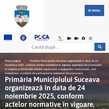
MENU
Prima pagină
Primăria Municipiului Suceava organizează în data de 24
noiembrie 2025, conform actelor normative în vigoare, examenul de promovare
în treaptă profesională imediat superioară, a angajaților contractuali, care
îndeplinesc condițiile de participare la examenul de promovare
Primăria Municipiului Suceava
organizează în data de 24
noiembrie 2025, conform
actelor normative în vigoare,