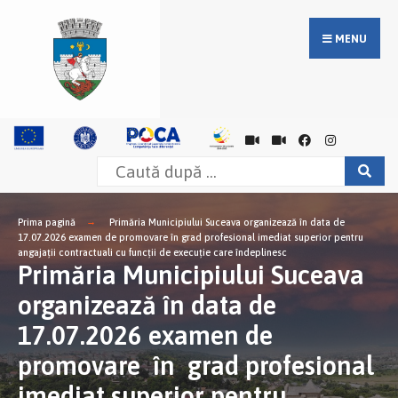
MENU
Prima pagină
Primăria Municipiului Suceava organizează în data de
17.07.2026 examen de promovare în grad profesional imediat superior pentru
angajații contractuali cu funcții de execuţie care îndeplinesc
Primăria Municipiului Suceava
organizează în data de
17.07.2026 examen de
promovare în grad profesional
imediat superior pentru