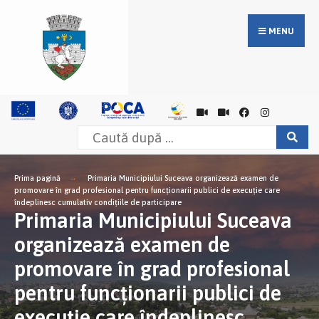
MENU
Prima pagină
Primaria Municipiului Suceava organizează examen de
promovare în grad profesional pentru funcționarii publici de execuție care
îndeplinesc cumulativ condițiile de participare
Primaria Municipiului Suceava
organizează examen de
promovare în grad profesional
pentru funcționarii publici de
execuție care îndeplinesc