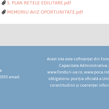
5. PLAN RETELE EDILITARE.pdf
MEMORIU AVIZ OPORTUNITATE.pdf
Acest site este cofinanțat din F
Capacitate Administrativa
a
www.fonduri-ue.ro, www.poca.roC
20593
email:
obligatoriu poziția oficială a U
corectitudinii și coerenței infor