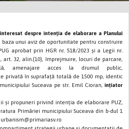
teresat despre intenţia de elaborare a Planului
în baza unui aviz de oportunitate pentru construire
 PUG aprobat prin HGR nr. 518/2023 și a Legii nr.
art. 32, alin.(10), împrejmuire, locuri de parcare,
cală, amenajare acces la drumul public,
te privată în suprafață totală de 1500 mp, identic
 municipiului Suceava pe str. Emil Cioran,
ințiator
i și propuneri privind intenția de elaborare PUZ,
ratura Primăriei municipiului Suceava din b-dul 1
mail urbanism@primariasv.ro
Compartiment strategii urbane și documentații de