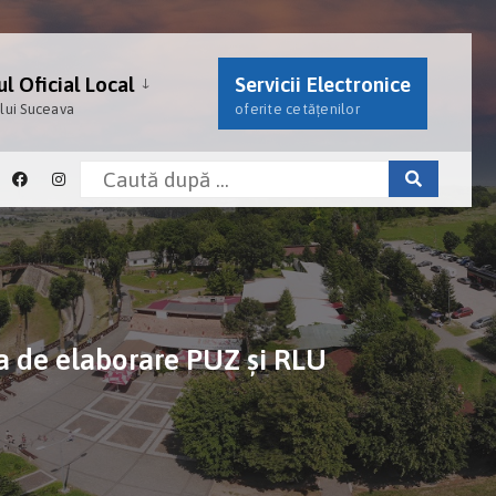
l Oficial Local
Servicii Electronice
ului Suceava
oferite cetățenilor
 de elaborare PUZ și RLU