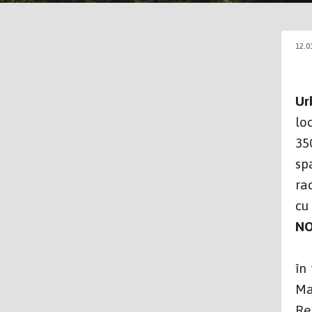
12.0
Ur
lo
35
sp
ra
cu
NO
Pu
în
Ma
Re