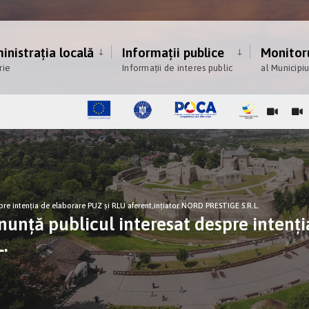
nistrația locală
Informații publice
Monitoru
rie
Informații de interes public
al Municipi
e intenţia de elaborare PUZ și RLU aferent,ințiator NORD PRESTIGE S.R.L.
ţă publicul interesat despre intenţia
.