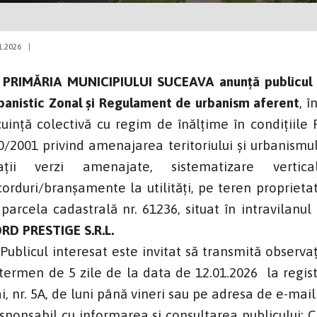
1.2026
|
PRIMĂRIA MUNICIPIULUI SUCEAVA anunţă publicul in
banistic Zonal și Regulament de urbanism aferent
, 
cuință colectivă cu regim de înălțime în condițiile
0/2001 privind amenajarea teritoriului și urbanismul, 
ații verzi amenajate, sistematizare verti
corduri/branșamente la utilități, pe teren proprieta
 parcela cadastrală nr. 61236, situat în intravilanul
RD PRESTIGE S.R.L.
blicul interesat este invitat să transmită observați
 termen de 5 zile de la data de 12.01.2026 la regist
i, nr. 5A, de luni până vineri sau pe adresa de e-
sponsabil cu informarea și consultarea publicului: 