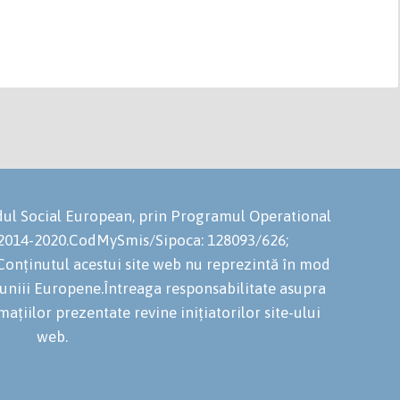
ondul Social European, prin Programul Operational
 2014-2020.CodMySmis/Sipoca: 128093/626;
onținutul acestui site web nu reprezintă în mod
niuniii Europene.Întreaga responsabilitate asupra
mațiilor prezentate revine inițiatorilor site-ului
web.