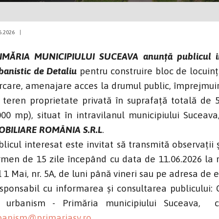
6.2026
|
IMĂRIA MUNICIPIULUI SUCEAVA anunţă publicul int
banistic de Detaliu
pentru construire bloc de locuinț
rcare, amenajare acces la drumul public, împrejmuire
 teren proprietate privată în suprafață totală de 
000 mp), situat în intravilanul municipiului Suceav
OBILIARE ROMÂNIA S.R.L
.
blicul interesat este invitat să transmită observații
rmen de 15 zile începând cu data de 11.06.2026 la r
l 1 Mai, nr. 5A, de luni până vineri sau pe adresa d
sponsabil cu informarea și consultarea publicului:
 urbanism - Primăria municipiului Suceava, ca
banism@primariasv.ro
.