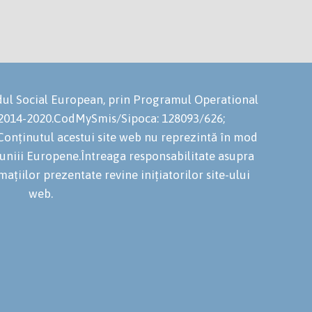
ondul Social European, prin Programul Operational
 2014-2020.CodMySmis/Sipoca: 128093/626;
onținutul acestui site web nu reprezintă în mod
niuniii Europene.Întreaga responsabilitate asupra
mațiilor prezentate revine inițiatorilor site-ului
web.