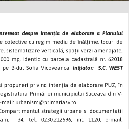
eresat despre intenţia de elaborare a Planului
e colective cu regim mediu de înălțime, locuri de
, sistematizare verticală, spații verzi amenajate,
5000 mp, identic cu parcela cadastrală nr. 62018
a, pe B-dul Sofia Vicoveanca,
inițiator: S.C. WEST
 și propuneri privind intenția de elaborare PUZ, în
egistratura Primăriei municipiului Suceava din V-
e e-mail: urbanism@primariasv.ro
 Compartimentul strategii urbane și documentații
m. 34, tel. 0230.212696, int. 1120, e-mail: