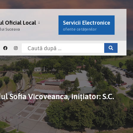
l Oficial Local
Servicii Electronice
ului Suceava
oferite cetățenilor
Sofia Vicoveanca, inițiator: S.C.