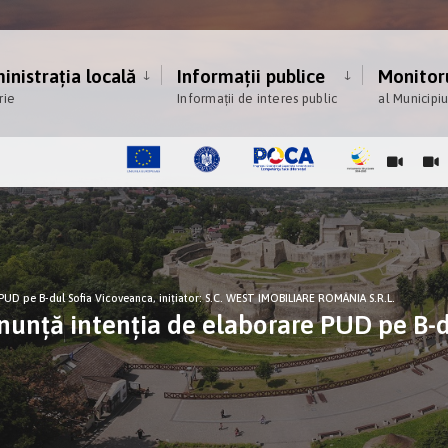
nistrația locală
Informații publice
Monitoru
rie
Informații de interes public
al Municipi
UD pe B-dul Sofia Vicoveanca, inițiator: S.C. WEST IMOBILIARE ROMÂNIA S.R.L.
ă intenţia de elaborare PUD pe B-dul 