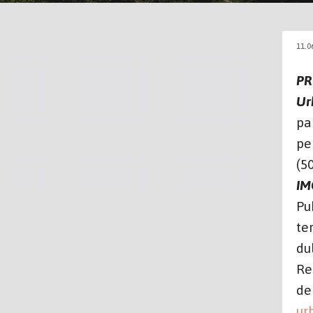
11.0
PR
Ur
pa
pe
(5
IM
Pu
te
du
Re
de
ur