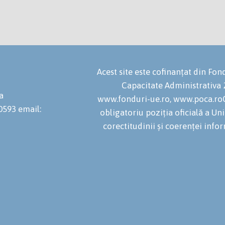
Acest site este cofinanțat din F
Capacitate Administrativa
a
www.fonduri-ue.ro, www.poca.roC
20593
email:
obligatoriu poziția oficială a U
corectitudinii și coerenței infor