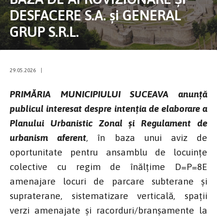
DESFACERE S.A. și GENERAL
GRUP S.R.L.
29.05.2026
|
PRIMĂRIA MUNICIPIULUI SUCEAVA anunţă
publicul interesat despre intenţia de elaborare a
Planului Urbanistic Zonal și Regulament de
urbanism aferent
, în baza unui aviz de
oportunitate pentru ansamblu de locuințe
colective cu regim de înălțime D=P=8E
amenajare locuri de parcare subterane și
supraterane, sistematizare verticală, spații
verzi amenajate și racorduri/branșamente la