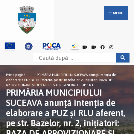
MENU
Prima pagină
PRIMĂRIA MUNICIPIULUI SUCEAVA anunţă intenţia de
elaborare a PUZ și RLU aferent, pe str. Bazelor, nr. 2, inițiatori: BAZA DE
APROVIZIONARE ȘI DESFACERE S.A. și GENERAL GRUP S.R.L.
PRIMĂRIA MUNICIPIULUI
SUCEAVA anunţă intenţia de
elaborare a PUZ și RLU aferent,
pe str. Bazelor, nr. 2, inițiatori:
BAZA DE APROVIZIONARE ȘI