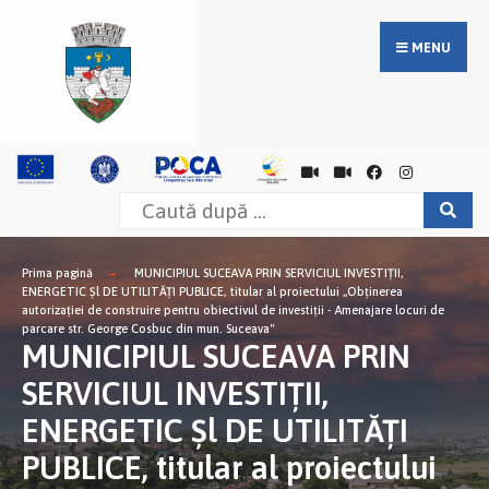
MENU
Prima pagină
MUNICIPIUL SUCEAVA PRIN SERVICIUL INVESTIȚII,
ENERGETIC Șl DE UTILITĂȚI PUBLICE, titular al proiectului „Obținerea
autorizației de construire pentru obiectivul de investiții - Amenajare locuri de
parcare str. George Cosbuc din mun. Suceava"
MUNICIPIUL SUCEAVA PRIN
SERVICIUL INVESTIȚII,
ENERGETIC Șl DE UTILITĂȚI
PUBLICE, titular al proiectului