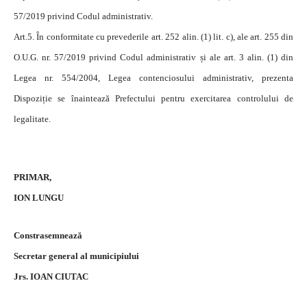
57/2019 privind Codul administrativ.
Art.5. În conformitate cu prevederile art. 252 alin. (1) lit. c), ale art. 255 din
O.U.G. nr. 57/2019 privind Codul administrativ și ale art. 3 alin. (1) din
Legea nr. 554/2004, Legea contenciosului administrativ, prezenta
Dispoziție se înaintează Prefectului pentru exercitarea controlului de
legalitate.
PRIMAR,
ION LUNGU
Constrasemnează
Secretar general al municipiului
Jrs. IOAN CIUTAC