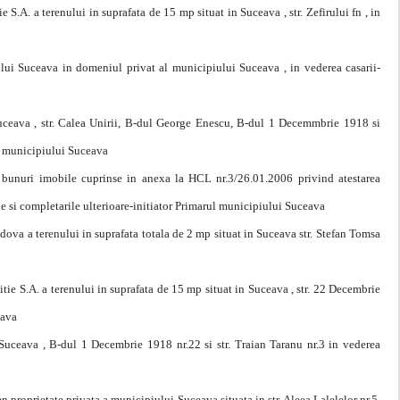
S.A. a terenului in suprafata de 15 mp situat in Suceava , str. Zefirului fn , in
lui Suceava in domeniul privat al municipiului Suceava , in vederea casarii-
 Suceava , str. Calea Unirii, B-dul George Enescu, B-dul 1 Decemmbrie 1918 si
ul municipiului Suceava
 bunuri imobile cuprinse in anexa la HCL nr.3/26.01.2006 privind atestarea
e si completarile ulterioare-initiator Primarul municipiului Suceava
ldova a terenului in suprafata totala de 2 mp situat in Suceava str. Stefan Tomsa
tie S.A. a terenului in suprafata de 15 mp situat in Suceava , str. 22 Decembrie
eava
n Suceava , B-dul 1 Decembrie 1918 nr.22 si str. Traian Taranu nr.3 in vederea
en proprietate privata a municipiului Suceava situata in str. Aleea Lalelelor nr.5,