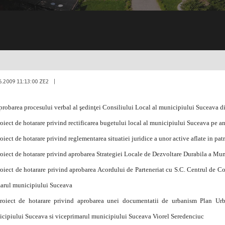
6.2009 11:13:00 ZE2
|
robarea procesului verbal al şedinţei Consiliului Local al municipiului Suceava d
oiect de hotarare privind rectificarea bugetului local al municipiului Suceava pe 
oiect de hotarare privind reglementarea situatiei juridice a unor active aflate in p
roiect de hotarare privind aprobarea Strategiei Locale de Dezvoltare Durabila a M
roiect de hotarare privind aprobarea Acordului de Parteneriat cu S.C. Centrul de 
arul municipiului Suceava
roiect de hotarare privind aprobarea unei documentatii de urbanism Plan Urban
cipiului Suceava si viceprimarul municipiului Suceava Viorel Seredenciuc