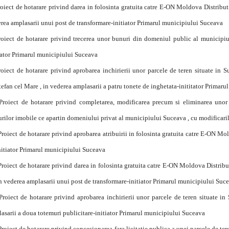
roiect de hotarare privind darea in folosinta gratuita catre E-ON Moldova Distributie 
rea amplasarii unui post de transformare-initiator Primarul municipiului Suceava
roiect de hotarare privind trecerea unor bunuri din domeniul public al municipiu
iator Primarul municipiului Suceava
roiect de hotarare privind aprobarea inchirierii unor parcele de teren situate in
Stefan cel Mare , in vederea amplasarii a patru tonete de inghetata-inititator Primar
Proiect de hotarare privind completarea, modificarea precum si eliminarea unor
rilor imobile ce apartin domeniului privat al municipiului Suceava , cu modificaril
Proiect de hotarare privind aprobarea atribuirii in folosinta gratuita catre E-ON Mo
nitiator Primarul municipiului Suceava
Proiect de hotarare privind darea in folosinta gratuita catre E-ON Moldova Distribui
in vederea amplasarii unui post de transformare-initiator Primarul municipiului Suc
Proiect de hotarare privind aprobarea inchirierii unor parcele de teren situate i
asarii a doua totemuri publicitare-initiator Primarul municipiului Suceava
Proiect de hotarare privind concesionarea fara licitatie publica a unei parcele de ter