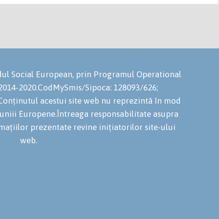
ondul Social European, prin Programul Operational
 2014-2020.CodMySmis/Sipoca: 128093/626;
onținutul acestui site web nu reprezintă în mod
niuniii Europene.Întreaga responsabilitate asupra
mațiilor prezentate revine inițiatorilor site-ului
web.