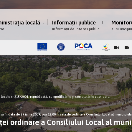
nistrația locală
Informații publice
Monitoru
rie
Informații de interes public
al Municipi
ce locale nr.215/2001, republicată, cu modificările şi completările ulterioare,
va în data de 29 iunie 2009, ora 12.00 în sala de şedinţe a Consiliului Local al municipiulu
i ordinare a Consiliului Local al munic