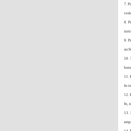
7.
P
vede
8.
P
init
9.
P
str.
10.
bunu
11.
fn-i
12.
fn, 
13.
ampl
14.