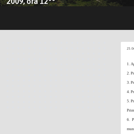
2009, ora 12
25.0
1.
Ap
2.
Pr
3.
Pr
4.
P
5.
P
Prim
6.
P
muni