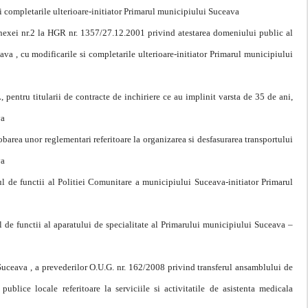
si completarile ulterioare-initiator Primarul municipiului Suceava
nexei nr.2 la HGR nr. 1357/27.12.2001 privind atestarea domeniului public al
va , cu modificarile si completarile ulterioare-initiator Primarul municipiului
 pentru titularii de contracte de inchiriere ce au implinit varsta de 35 de ani,
va
area unor reglementari referitoare la organizarea si desfasurarea transportului
va
tul de functii al Politiei Comunitare a municipiului Suceava-initiator Primarul
ul de functii al aparatului de specialitate al Primarului municipiului Suceava –
 Suceava , a prevederilor O.U.G. nr. 162/2008 privind transferul ansamblului de
publice locale referitoare la serviciile si activitatile de asistenta medicala