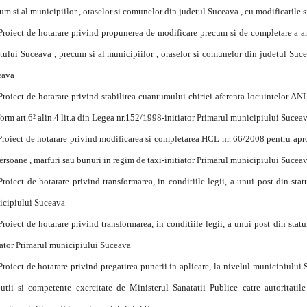
um si al municipiilor , oraselor si comunelor din judetul Suceava , cu modificarile 
Proiect de hotarare privind propunerea de modificare precum si de completare a a
tului Suceava , precum si al municipiilor , oraselor si comunelor din judetul Sucea
eava
Proiect de hotarare privind stabilirea cuantumului chiriei aferenta locuintelor ANL,
orm art.6² alin.4 lit.a din Legea nr.152/1998-initiator Primarul municipiului Sucea
Proiect de hotarare privind modificarea si completarea HCL nr. 66/2008 pentru aprob
ersoane , marfuri sau bunuri in regim de taxi-initiator Primarul municipiului Sucea
Proiect de hotarare privind transformarea, in conditiile legii, a unui post din sta
cipiului Suceava
Proiect de hotarare privind transformarea, in conditiile legii, a unui post din stat
iator Primarul municipiului Suceava
Proiect de hotarare privind pregatirea punerii in aplicare, la nivelul municipiului
butii si competente exercitate de Ministerul Sanatatii Publice catre autoritatile 