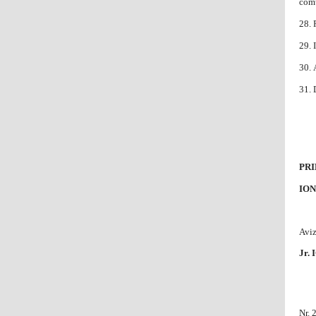
comu
28.
29.
30.
31. 
PRI
IO
Aviz
Jr.
Nr. 