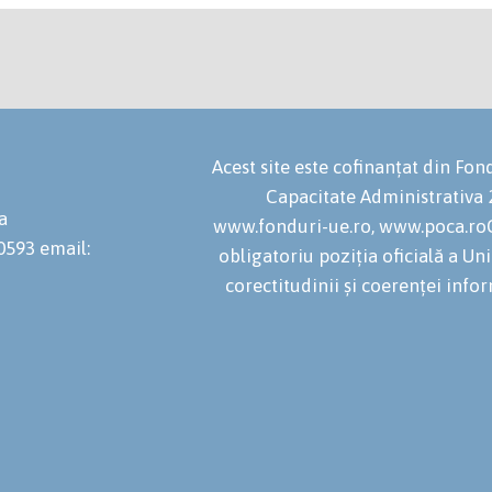
Acest site este cofinanțat din F
Capacitate Administrativa
a
www.fonduri-ue.ro, www.poca.roC
20593
email:
obligatoriu poziția oficială a U
corectitudinii și coerenței infor