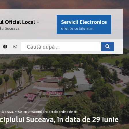
l Oficial Local
Servicii Electronice
ului Suceava
oferite cetățenilor
i Suceava, nr.50, cu următorul proiect de ordine de zi:
ipiului Suceava, în data de 29 iunie