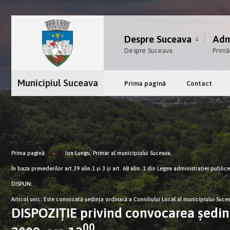
Despre Suceava
Admi
Despre Suceava
Primă
Municipiul Suceava
Prima pagină
Contact
Prima pagină
Ion Lungu, Primar al municipiului Suceava,
În baza prevederilor art.39 alin.1 şi 3 şi art. 68 alin. 1 din Legea administraţiei publi
DISPUN:
Articol unic: Este convocată şedinţa ordinară a Consiliului Local al municipiului Sucea
DISPOZIŢIE privind convocarea şedinţe
00