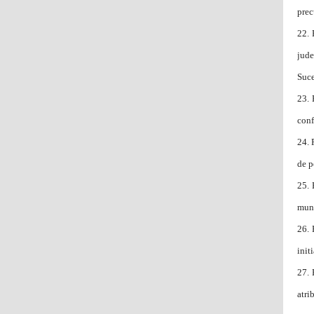
prec
22.
jude
Suc
23.
conf
24.
de p
25.
muni
26.
init
27.
atri