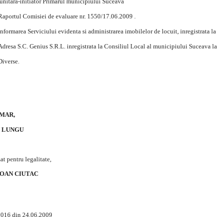
nitara-initiator Primarul municipiului Suceava
Raportul Comisiei de evaluare nr. 1550/17.06.2009 .
Informarea Serviciului evidenta si administrarea imobilelor de locuit, inregistrata 
Adresa S.C. Genius S.R.L. inregistrata la Consiliul Local al municipiului Suceava l
Diverse.
MAR,
N LUNGU
at pentru legalitate,
 IOAN CIUTAC
2016 din 24.06.2009