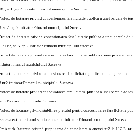
08, , sc.C, ap.2-initiator Primarul municipiului Suceava
Proiect de hotarare privind concesionarea fara licitatie publica a unei parcele de te
3, sc.A, ap.7-initiator Primarul municipiului Suceava
Proiect de hotarare privind concesionarea fara licitatie publica a unei parcele de 
7, bl.E2, sc.B, ap.2-initiator Primarul municipiului Suceava
Proiect de hotarare privind concesionarea fara licitatie publica a unei parcele de 
nitiator Primarul municipiului Suceava
Proiect de hotarare privind concesionarea fara licitatie publica a doua parcele de
 nr.2-initiator Primarul municipiului Suceava
Proiect de hotarare privind concesionarea fara licitatie publica a unei parcele de ter
iator Primarul municipiului Suceava
Proiect de hotarare privind stabilirea pretului pentru concesionarea fara licitatie p
 vederea extinderii unui spatiu comercial-initiator Primarul municipiului Suceava
Proiect de hotarare privind propunerea de completare a anexei nr.2 la H.G.R. nr