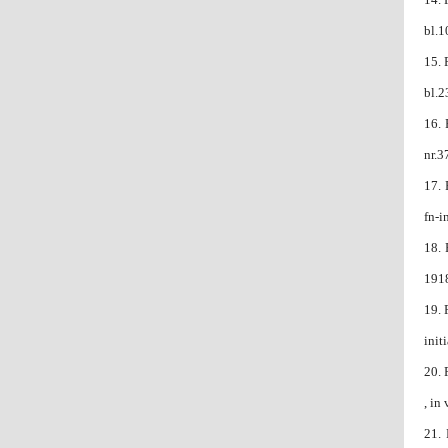
bl.1
15.
bl.2
16.
nr.3
17.
fn-i
18.
1918
19.
init
20.
, in
21.