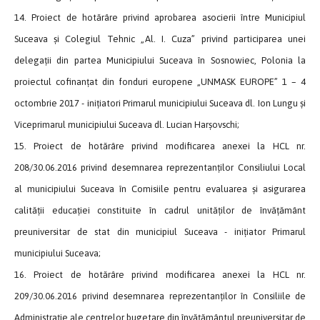
14. Proiect de hotărâre privind aprobarea asocierii între Municipiul
Suceava și Colegiul Tehnic „Al. I. Cuza” privind participarea unei
delegații din partea Municipiului Suceava în Sosnowiec, Polonia la
proiectul cofinanțat din fonduri europene „UNMASK EUROPE” 1 – 4
octombrie 2017 - inițiatori Primarul municipiului Suceava dl. Ion Lungu și
Viceprimarul municipiului Suceava dl. Lucian Harșovschi;
15. Proiect de hotărâre privind modificarea anexei la HCL nr.
208/30.06.2016 privind desemnarea reprezentanților Consiliului Local
al municipiului Suceava în Comisiile pentru evaluarea și asigurarea
calității educației constituite în cadrul unităților de învățământ
preuniversitar de stat din municipiul Suceava - inițiator Primarul
municipiului Suceava;
16. Proiect de hotărâre privind modificarea anexei la HCL nr.
209/30.06.2016 privind desemnarea reprezentanților în Consiliile de
Administrație ale centrelor bugetare din învățământul preuniversitar de