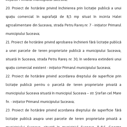
20. Proiect de hotărâre privind închirierea prin licitație publică a unui
spațiu comercial în suprafață de 8,5 mp situat în incinta Halei
agroalimentare din Suceava, strada Petru Rareș nr. 7 - inițiator Primarul
municipiului Suceava;
21. Proiect de hotărâre privind aprobarea închirierii fără licitație publică
a unei parcele de teren proprietate publică a municipiului Suceava,
situată în Suceava, strada Petru Rareș nr. 30, în vederea extinderii unui
spațiu comercial existent - inițiator Primarul municipiului Suceava;
22. Proiect de hotărâre privind acordarea dreptului de superficie prin
licitație publică pentru o parcelă de teren proprietate privată a
municipiului Suceava situată în municipiul Suceava – str. Ștefan cel Mare
fn. - inițiator Primarul municipiului Suceava;
23. Proiect de hotărâre privind acordarea dreptului de superficie fără
licitație publică asupra unei parcele de teren proprietate privată a