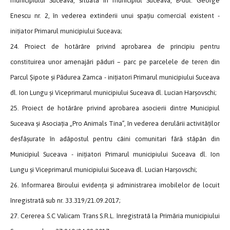
municipiului Suceava, situată în municipiul Suceava, B-dul. George
Enescu nr. 2, în vederea extinderii unui spațiu comercial existent -
inițiator Primarul municipiului Suceava;
24. Proiect de hotărâre privind aprobarea de principiu pentru
constituirea unor amenajări păduri – parc pe parcelele de teren din
Parcul Șipote și Pădurea Zamca - inițiatori Primarul municipiului Suceava
dl. Ion Lungu și Viceprimarul municipiului Suceava dl. Lucian Harșovschi;
25. Proiect de hotărâre privind aprobarea asocierii dintre Municipiul
Suceava și Asociația „Pro Animals Tina”, în vederea derulării activităților
desfășurate în adăpostul pentru câini comunitari fără stăpân din
Municipiul Suceava - inițiatori Primarul municipiului Suceava dl. Ion
Lungu și Viceprimarul municipiului Suceava dl. Lucian Harșovschi;
26. Informarea Biroului evidența și administrarea imobilelor de locuit
înregistrată sub nr. 33.319/21.09.2017;
27. Cererea S.C Valicam Trans S.R.L. înregistrată la Primăria municipiului