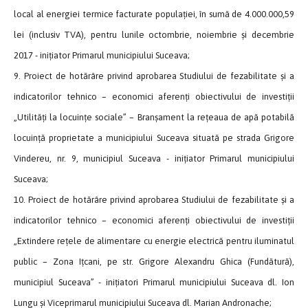
local al energiei termice facturate populației, în sumă de 4.000.000,59
lei (inclusiv TVA), pentru lunile octombrie, noiembrie și decembrie
2017 - inițiator Primarul municipiului Suceava;
9. Proiect de hotărâre privind aprobarea Studiului de fezabilitate și a
indicatorilor tehnico – economici aferenți obiectivului de investiții
„Utilități la locuințe sociale” – Branșament la rețeaua de apă potabilă
locuință proprietate a municipiului Suceava situată pe strada Grigore
Vindereu, nr. 9, municipiul Suceava - inițiator Primarul municipiului
Suceava;
10. Proiect de hotărâre privind aprobarea Studiului de fezabilitate și a
indicatorilor tehnico – economici aferenți obiectivului de investiții
„Extindere rețele de alimentare cu energie electrică pentru iluminatul
public – Zona Ițcani, pe str. Grigore Alexandru Ghica (Fundătură),
municipiul Suceava” - inițiatori Primarul municipiului Suceava dl. Ion
Lungu și Viceprimarul municipiului Suceava dl. Marian Andronache;